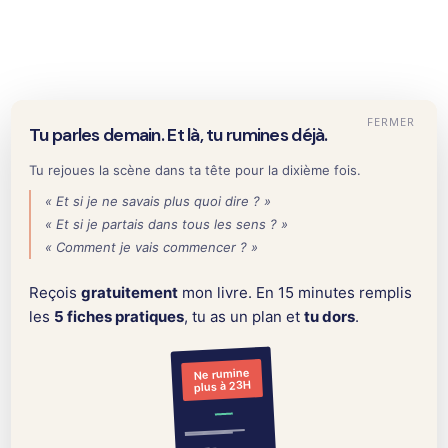
OserParler
FERMER
Tu parles demain. Et là, tu rumines déjà.
Accueil
Archives pour Dimitri - OserParler
Tu rejoues la scène dans ta tête pour la dixième fois.
« Et si je ne savais plus quoi dire ? »
« Et si je partais dans tous les sens ? »
« Comment je vais commencer ? »
Reçois
gratuitement
mon livre. En 15 minutes remplis
Dimitri - OserParler
les
5 fiches pratiques
, tu as un plan et
tu dors
.
Ne rumine
plus à 23H