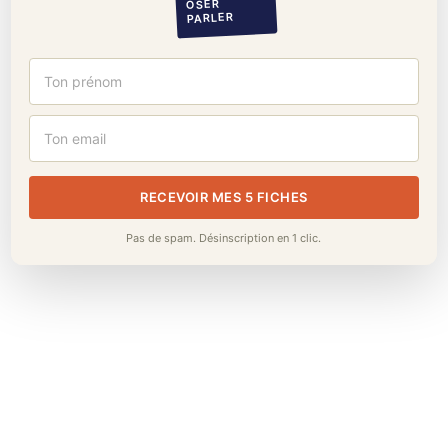
OSER
PARLER
GESTION DU STRESS
PRISE DE PAROLE
RECEVOIR MES 5 FICHES
on
Pas de spam. Désinscription en 1 clic.
Oser parler en visio : pourquoi c’est plus
dur qu’en vrai
Caméra coupée, micro en sourdine, et cette
remarque pertinente que tu ne prononces jamais. Si
parler en visio te coûte plus qu’en…
Discover More