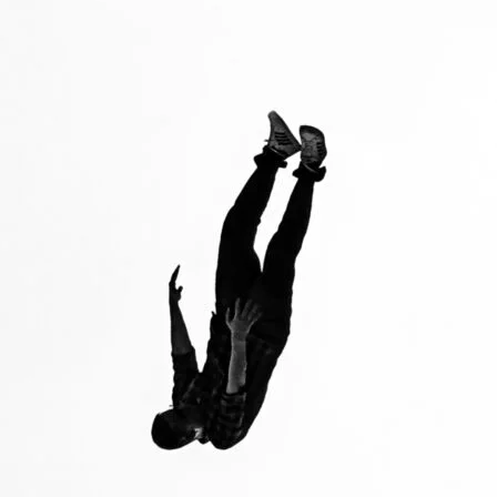
OSER
PARLER
RECEVOIR MES 5 FICHES
Pas de spam. Désinscription en 1 clic.