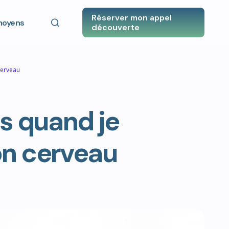
Réserver mon appel
moyens
découverte
FERMER
erveau
s quand je
on cerveau