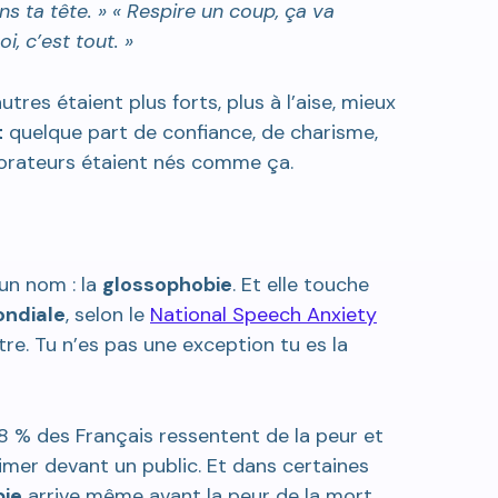
s ta tête. » « Respire un coup, ça va
, c’est tout. »
utres étaient plus forts, plus à l’aise, mieux
quelque part de confiance, de charisme,
orateurs étaient nés comme ça.
un nom : la
glossophobie
. Et elle touche
ndiale
, selon le
National Speech Anxiety
re. Tu n’es pas une exception tu es la
% des Français ressentent de la peur et
imer devant un public. Et dans certaines
ie
arrive même avant la peur de la mort.