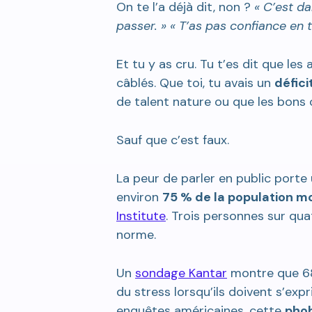
On te l’a déjà dit, non ?
« C’est dan
passer. » « T’as pas confiance en toi
Et tu y as cru. Tu t’es dit que les a
câblés. Que toi, tu avais un
déficit
de talent nature ou que les bons 
Sauf que c’est faux.
La peur de parler en public porte 
environ
75 % de la population mo
Institute
. Trois personnes sur quat
norme.
Un
sondage Kantar
montre que 68 
du stress lorsqu’ils doivent s’expr
enquêtes américaines, cette
phob