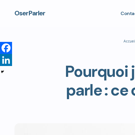
OserParler
Contac
Accueil
Pourquoi 
parle : ce