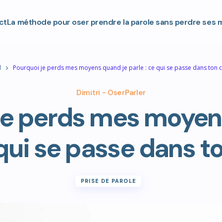
t
La méthode pour oser prendre la parole sans perdre ses 
Pourquoi je perds mes moyens quand je parle : ce qui se passe dans ton c
Tu parles demain. Et là, tu rumines déjà.
Tu rejoues la scène dans ta tête pour la dixième fois.
Dimitri - OserParler
je perds mes moyen
« Et si je ne savais plus quoi dire ? »
« Et si je partais dans tous les sens ? »
« Comment je vais commencer ? »
 qui se passe dans t
Reçois
gratuitement
mon livre. En 15 minutes remplis
les
5 fiches pratiques
, tu as un plan et
tu dors
.
PRISE DE PAROLE
Ne rumine
plus à 23H