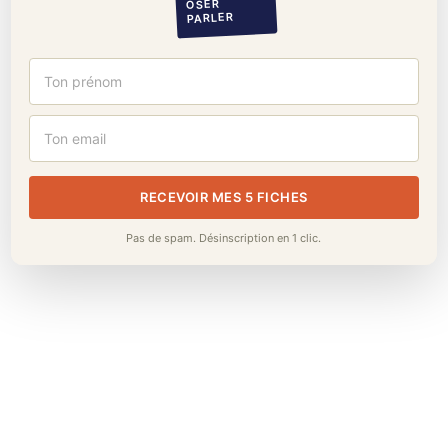
OSER
PARLER
RECEVOIR MES 5 FICHES
Pas de spam. Désinscription en 1 clic.
Tu sors d’une réunion, tu n’as rien dit de
honteux, personne ne t’a attaqué. Et
pourtant, ton cerveau rejoue la scène en
boucle. La
rumination après réunion
, c’est ce
moment où tu passes plus de temps à