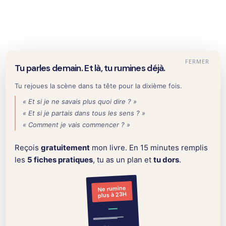
OserParler
FERMER
Tu parles demain. Et là, tu rumines déjà.
Accueil
Pourquoi on rumine après une réunion (et comment
arrêter)
Tu rejoues la scène dans ta tête pour la dixième fois.
« Et si je ne savais plus quoi dire ? »
Dimitri - OserParler
« Et si je partais dans tous les sens ? »
Pourquoi on rumine
« Comment je vais commencer ? »
après une réunion
Reçois
gratuitement
mon livre. En 15 minutes remplis
les
5 fiches pratiques
, tu as un plan et
tu dors
.
(et comment
Ne rumine
arrêter)
plus à 23H
GESTION DU STRESS